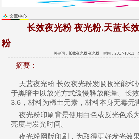
文章中心
长效夜光粉 夜光粉.天蓝长
粉
关键词：
长效夜光粉 夜光粉
时间：2017-10-11
摘要：
天蓝
夜光粉
长效
夜光粉
发吸收光能和
于黑暗中以放光方式缓慢释放能量。长
3.6，材料为稀土元素，材料本身无毒
无
夜光粉
印刷背景使用白色或反光色系
亮度与
发光
时间。
夜光粉
网版印刷，为取得更好
发光
效