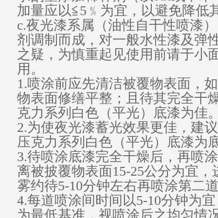
加量应以≦5﹪为宜，以避免降低
c.
夜光漆
系属（油性自干性喷漆）
剂调制而成，对一般水性漆及弹
之疑，为慎重起见使用前请于小
用。
1.喷涂前应先清洁被覆物表面，
物表面修缮平整；且待其完全干
克力系列白色（平光）底漆为佳
2.为使
夜光
漆蓄光
效果
更佳，建议
压克力系列白色（平光）底漆为
3.待喷涂底漆完全干燥后，再喷涂
离被披覆物表面15-25公分为宜
雾约待5-10分钟左右再喷涂第二
4.每道喷涂间时间以5-10分钟
为最低基准，视喷涂后之均匀情