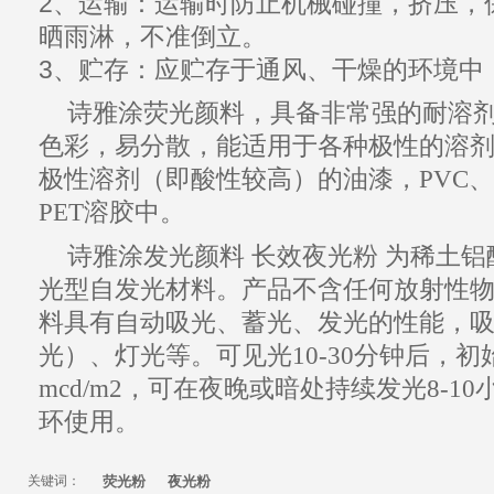
2、运输：运输时防止机械碰撞，挤压，
晒雨淋，不准倒立。
3、贮存：应贮存于通风、干燥的环境中
诗雅涂
荧光颜料
，具备非常强的耐溶
色彩，易分散，能适用于各种极性的溶
极性溶剂（即酸性较高）的油漆，
PVC
、
PET
溶胶中。
诗雅涂
发光颜料
长效夜光粉
为稀土铝
光型自
发光材料
。
产品
不含任何放射性
料具有自动
吸光
、蓄光、
发光
的性能，
光）、灯光等。可见光10-30分钟后，初
mcd/m2，可在夜晚或暗处
持续
发光
8-1
环使用。
关键词：
荧光粉
夜光粉