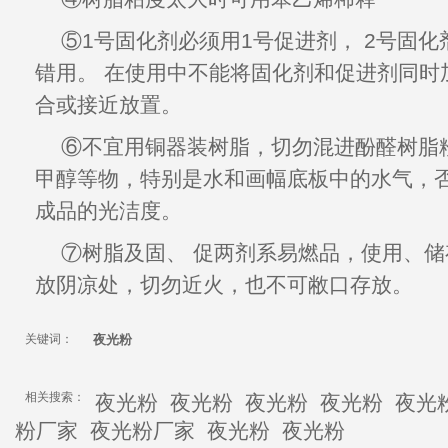
⑤1号固化剂必须用1号促进剂， 2号固
错用。
在使用中不能将固化剂和促进剂同时
合或接近放置。
⑥不宜用铜器装树脂，切勿混进酚醛树脂
甲醇等物，特别是水和画幅底板中的水气，
成品的
光洁度
。
⑦树脂及固、 促两剂系易燃品，使用、
储
放阴凉处，切勿近火，也不可敝口存放。
关键词：
夜光粉
相关搜索：
夜光粉
夜光粉
夜光粉
夜光粉
夜光
粉厂家
夜光粉厂家
夜光粉
夜光粉