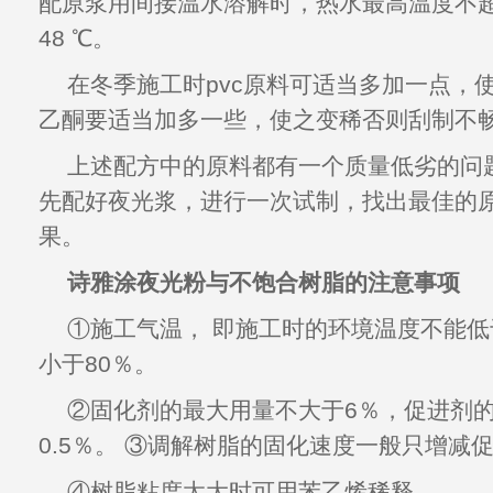
配原浆用间接温水溶解时，热水
最高温
度不
48
℃。
在冬季施工时pvc原料可适当多加一点，
乙酮要适当加多一些，使之变稀否则刮制不
上
述配方中的原料都有一个质量低劣的问
先配好
夜光
浆，进行一次试制，找出最佳的
果
。
诗雅涂
夜光粉
与不饱合树脂的注意事项
①施工气温， 即施工时的环境温度不能低
小于80％。
②固化剂的最大用量不大于6％，促进剂
0.5％。
③调解树脂的固化速度一般只增减
④
树脂
粘度太大时可用苯乙
烯稀释