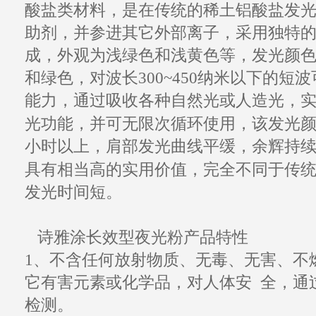
酸盐类材料，是在传统的稀土铝酸盐
发
助剂，并参进其它外部离子，采用独特
成，外观为浅绿色和浅黄色等，
发光
颜
和绿色，对波长300~450纳米以下的短
能力，通过吸收各种自然光或人造光，
发光
光
功能，并可无限次循环使用，该
小时以上，肩部发光曲线平缓，余辉持续
具有相当高的实用价值，完全不同于传
发光时间短。
诗雅涂长效型
夜光粉产品
特性
1、不含任何放射物质、无毒、
无害
、不
它有害元素或化学品，对人体安 全，通
检测。